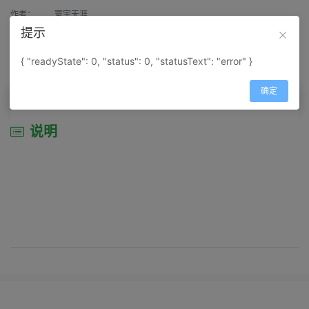
作者：
寰宇天涯
提示
来源：
网上收集
{ "readyState": 0, "status": 0, "statusText": "error" }
属性：
地图属性：
地图类型-景区导游图
确定
说明
说明