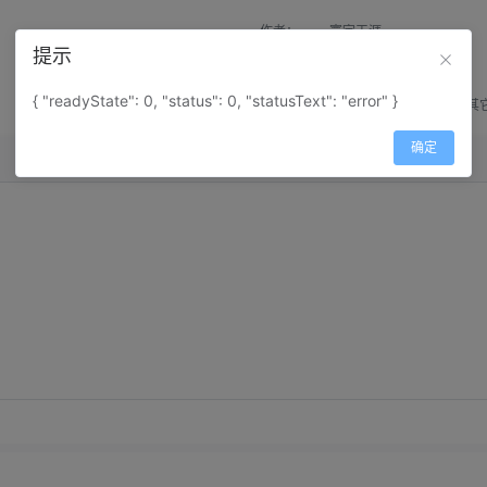
作者：
寰宇天涯
提示
来源：
网上收集
{ "readyState": 0, "status": 0, "statusText": "error" }
属性：
地图属性：
地图类型-其
确定