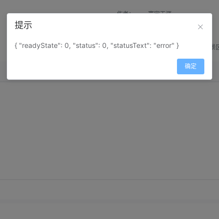
作者：
寰宇天涯
提示
来源：
网上收集
{ "readyState": 0, "status": 0, "statusText": "error" }
属性：
地图属性：
地图类型-景
确定