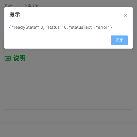
作者：
寰宇天涯
提示
来源：
网上收集
{ "readyState": 0, "status": 0, "statusText": "error" }
属性：
地图属性：
地图类型-景区导游图
确定
说明
说明