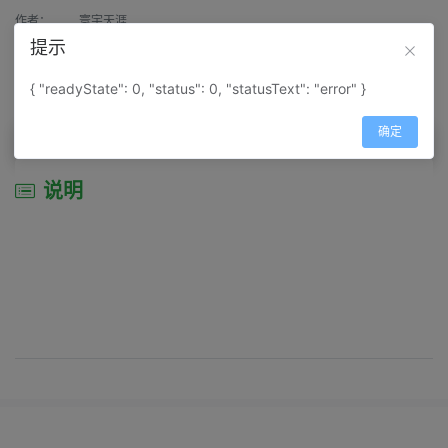
作者：
寰宇天涯
提示
来源：
网上收集
{ "readyState": 0, "status": 0, "statusText": "error" }
属性：
地图属性：
地图类型-行政区划图
确定
说明
说明