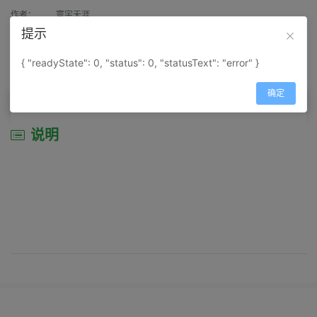
作者：
寰宇天涯
提示
来源：
网上收集
{ "readyState": 0, "status": 0, "statusText": "error" }
属性：
地图属性：
地图类型-旅游资源分布图
确定
说明
说明