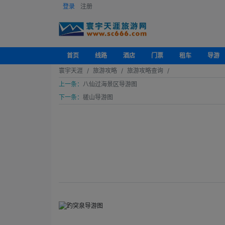
登录
注册
首页
线路
酒店
门票
租车
导游
寰宇天涯
旅游攻略
旅游攻略查询
上一条：
八仙过海景区导游图
下一条：
槎山导游图