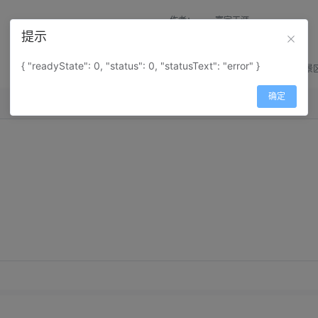
作者：
寰宇天涯
提示
来源：
网上收集
{ "readyState": 0, "status": 0, "statusText": "error" }
属性：
地图属性：
地图类型-景
确定