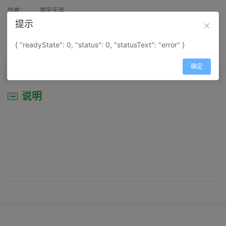
作者：
寰宇天涯
提示
来源：
网上收集
{ "readyState": 0, "status": 0, "statusText": "error" }
属性：
地图属性：
地图类型-景区导游图
确定
说明
说明