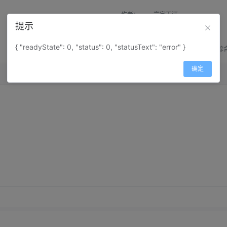
作者：
寰宇天涯
提示
来源：
网上收集
{ "readyState": 0, "status": 0, "statusText": "error" }
属性：
地图属性：
地图类型-综
确定