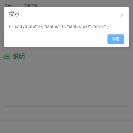
作者：
寰宇天涯
提示
来源：
网上收集
{ "readyState": 0, "status": 0, "statusText": "error" }
属性：
地图属性：
地图类型-景区导游图
确定
说明
说明