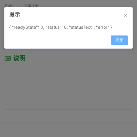
作者：
寰宇天涯
提示
来源：
网上收集
{ "readyState": 0, "status": 0, "statusText": "error" }
属性：
地图属性：
地图类型-景区导游图
确定
说明
说明