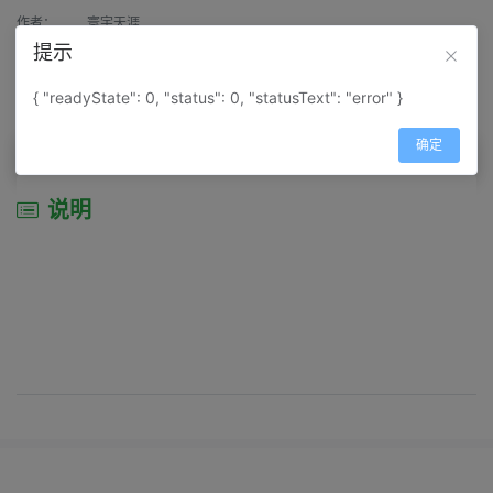
作者：
寰宇天涯
提示
来源：
网上收集
{ "readyState": 0, "status": 0, "statusText": "error" }
属性：
地图属性：
地图类型-景区导游图
确定
说明
说明