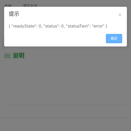
作者：
寰宇天涯
提示
来源：
网上收集
{ "readyState": 0, "status": 0, "statusText": "error" }
属性：
地图属性：
地图类型-景区导游图
确定
说明
说明