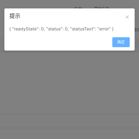
作者：
寰宇天涯
提示
来源：
网上收集
{ "readyState": 0, "status": 0, "statusText": "error" }
属性：
地图属性：
地图类型-综
确定