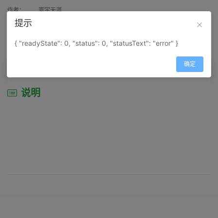
作者：
寰宇天涯
提示
来源：
网上收集
{ "readyState": 0, "status": 0, "statusText": "error" }
属性：
地图属性：
地图类型-交通线路图
确定
说明
说明