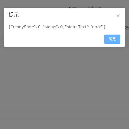
作者：
寰宇天涯
提示
来源：
网上收集
{ "readyState": 0, "status": 0, "statusText": "error" }
属性：
地图属性：
地图类型-交
确定