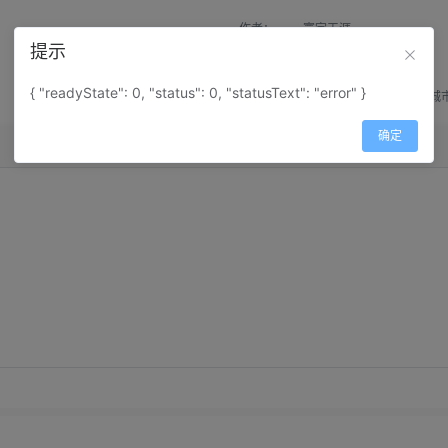
作者：
寰宇天涯
提示
来源：
网上收集
{ "readyState": 0, "status": 0, "statusText": "error" }
属性：
地图属性：
地图类型-城
确定