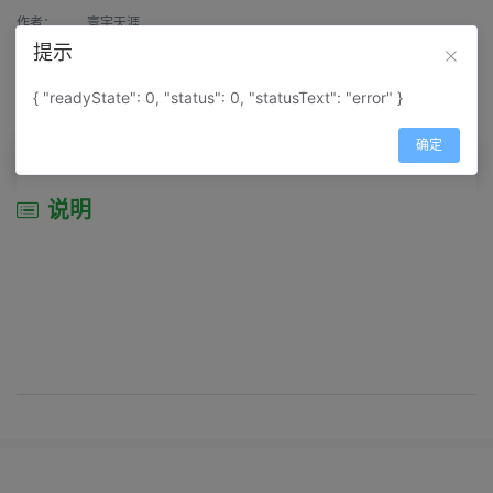
作者：
寰宇天涯
提示
来源：
网上收集
{ "readyState": 0, "status": 0, "statusText": "error" }
属性：
地图属性：
地图类型-景区导游图
确定
说明
说明