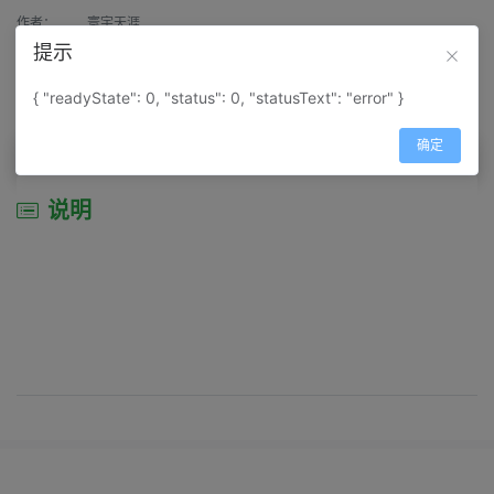
作者：
寰宇天涯
提示
来源：
网上收集
{ "readyState": 0, "status": 0, "statusText": "error" }
属性：
地图属性：
地图类型-景区导游图
确定
说明
说明