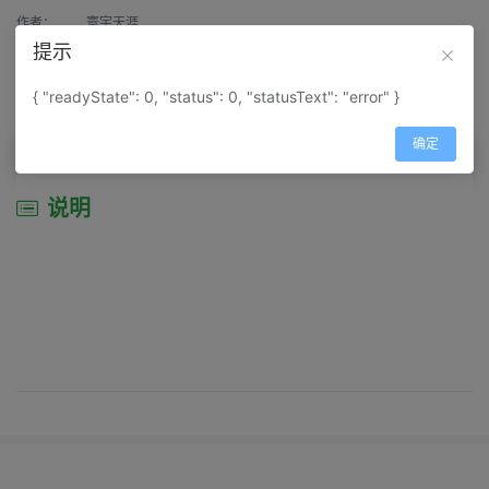
作者：
寰宇天涯
提示
来源：
网上收集
{ "readyState": 0, "status": 0, "statusText": "error" }
属性：
地图属性：
地图类型-交通线路图
确定
说明
说明