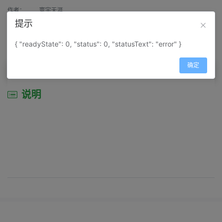
作者：
寰宇天涯
提示
来源：
网上收集
{ "readyState": 0, "status": 0, "statusText": "error" }
属性：
地图属性：
地图类型-行政区划图
确定
说明
说明