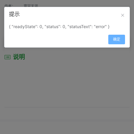
作者：
寰宇天涯
提示
来源：
网上收集
{ "readyState": 0, "status": 0, "statusText": "error" }
属性：
地图属性：
地图类型-景区导游图
确定
说明
说明