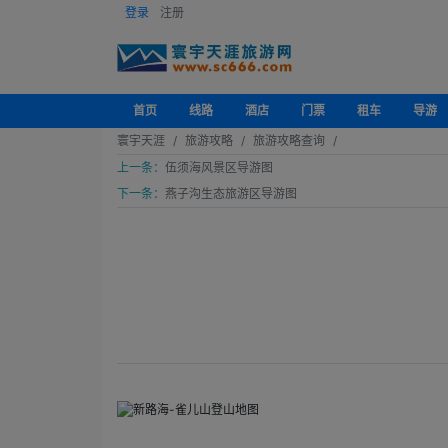
登录
注册
首页
线路
酒店
门票
租车
导游
寰宇天涯
旅游攻略
旅游攻略查询
上一条：
伍须海风景区导游图
下一条：
燕子沟生态旅游区导游图