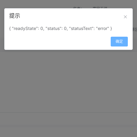
作者：
寰宇天涯
提示
来源：
网上收集
{ "readyState": 0, "status": 0, "statusText": "error" }
属性：
地图属性：
地图类型-景
确定