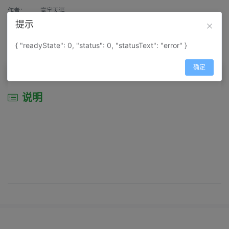
作者：
寰宇天涯
提示
来源：
网上收集
{ "readyState": 0, "status": 0, "statusText": "error" }
属性：
地图属性：
地图类型-旅游资源分布图
确定
说明
说明