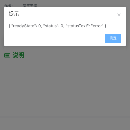
作者：
寰宇天涯
提示
来源：
网上收集
{ "readyState": 0, "status": 0, "statusText": "error" }
属性：
地图属性：
地图类型-景区导游图
确定
说明
说明