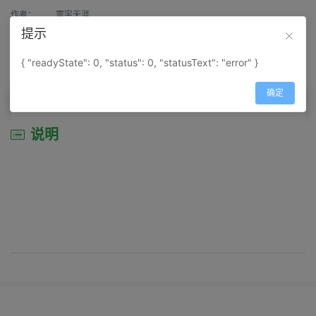
作者：
寰宇天涯
提示
来源：
网上收集
{ "readyState": 0, "status": 0, "statusText": "error" }
属性：
地图属性：
地图类型-城市城区图
确定
说明
说明