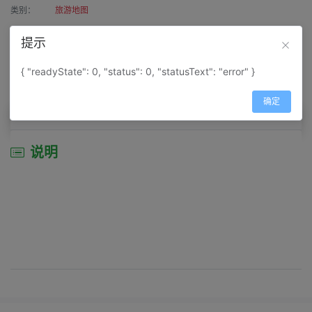
类别：
旅游地图
作者：
寰宇天涯
提示
来源：
网上收集
{ "readyState": 0, "status": 0, "statusText": "error" }
属性：
地图属性：
地图类型-旅游资源分布图
确定
说明
说明