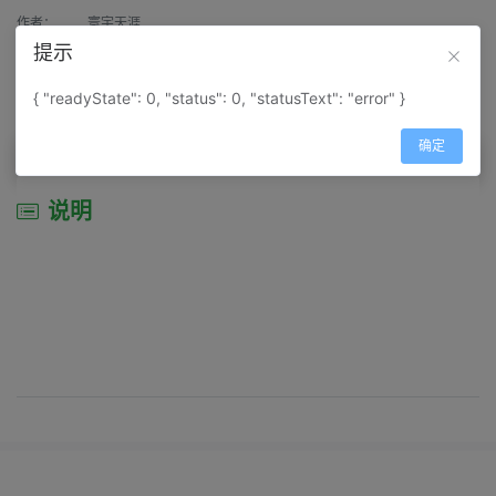
作者：
寰宇天涯
提示
来源：
网上收集
{ "readyState": 0, "status": 0, "statusText": "error" }
属性：
地图属性：
地图类型-交通线路图
确定
说明
说明