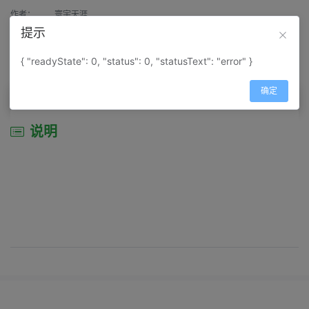
作者：
寰宇天涯
提示
来源：
网上收集
{ "readyState": 0, "status": 0, "statusText": "error" }
属性：
地图属性：
地图类型-旅游资源分布图
确定
说明
说明