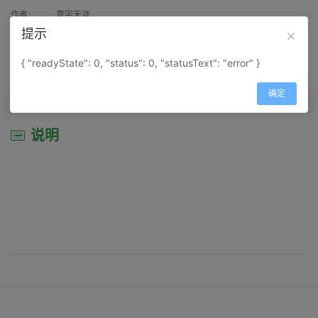
作者：
寰宇天涯
提示
来源：
网上收集
{ "readyState": 0, "status": 0, "statusText": "error" }
属性：
地图属性：
地图类型-景区导游图
确定
说明
说明