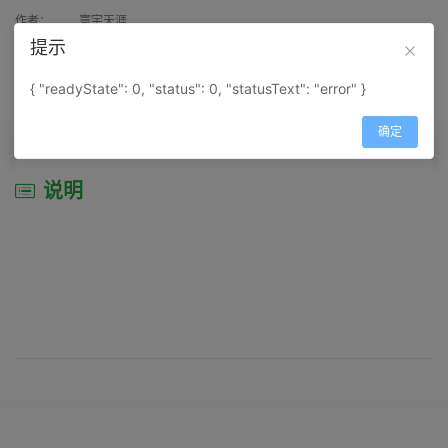
作者：
寰宇天涯
提示
来源：
网上收集
{ "readyState": 0, "status": 0, "statusText": "error" }
属性：
地图属性：
地图类型-景区导游图
确定
说明
说明