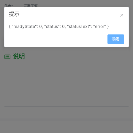
作者：
寰宇天涯
提示
来源：
网上收集
{ "readyState": 0, "status": 0, "statusText": "error" }
属性：
地图属性：
地图类型-景区导游图
确定
说明
说明