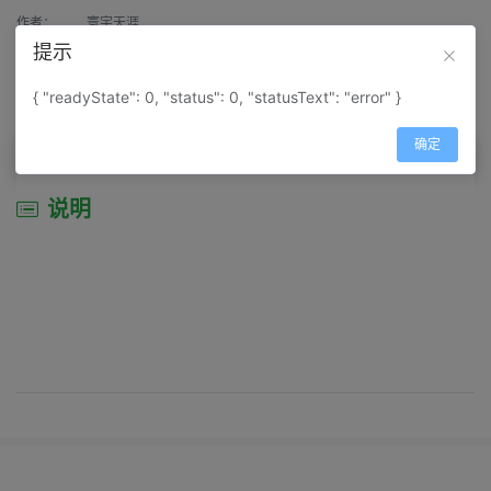
作者：
寰宇天涯
提示
来源：
网上收集
{ "readyState": 0, "status": 0, "statusText": "error" }
属性：
地图属性：
地图类型-景区导游图
确定
说明
说明