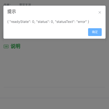
作者：
寰宇天涯
提示
来源：
网上收集
{ "readyState": 0, "status": 0, "statusText": "error" }
属性：
地图属性：
地图类型-城市城区图
确定
说明
说明