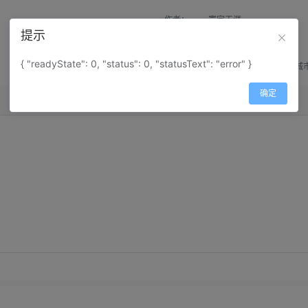
作者：
寰宇天涯
提示
来源：
网上收集
{ "readyState": 0, "status": 0, "statusText": "error" }
属性：
地图属性：
地图类型-城
确定