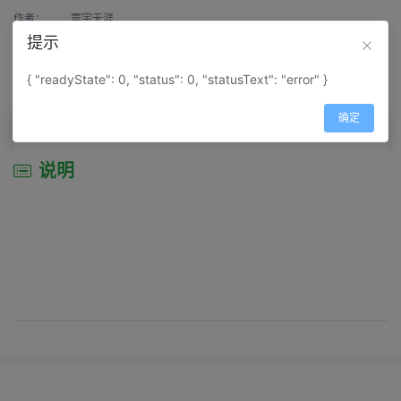
作者：
寰宇天涯
提示
来源：
网上收集
{ "readyState": 0, "status": 0, "statusText": "error" }
属性：
地图属性：
地图类型-城市城区图
确定
说明
说明