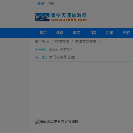
登录
注册
首页
线路
酒店
门票
租车
导游
寰宇天涯
旅游攻略
旅游攻略查询
上一条：
鸡公山导游图2
下一条：
龙门石窟导游图1