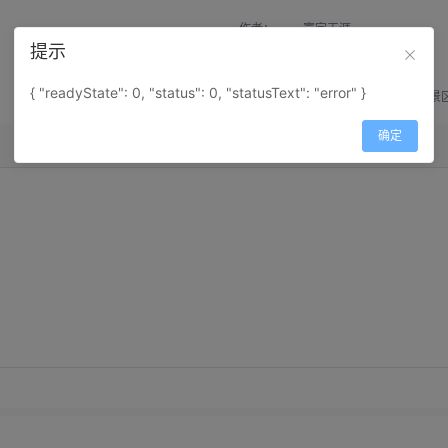
作者：
寰宇天涯
提示
来源：
网上收集
{ "readyState": 0, "status": 0, "statusText": "error" }
属性：
地图属性：
地图类型-景
确定