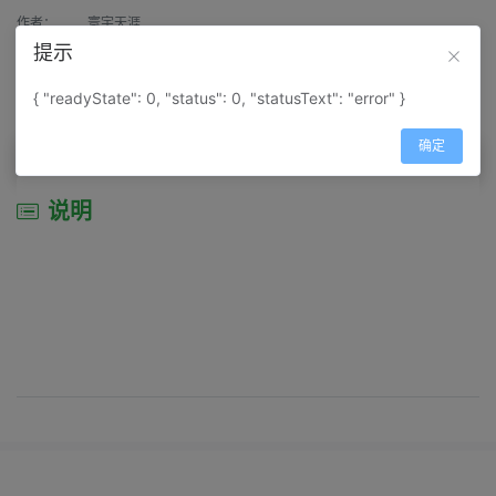
作者：
寰宇天涯
提示
来源：
网上收集
{ "readyState": 0, "status": 0, "statusText": "error" }
属性：
地图属性：
地图类型-景区导游图
确定
说明
说明