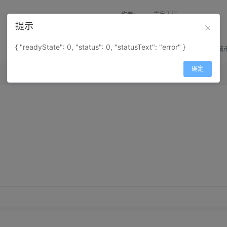
作者：
寰宇天涯
提示
来源：
网上收集
{ "readyState": 0, "status": 0, "statusText": "error" }
属性：
地图属性：
地图类型-城
确定