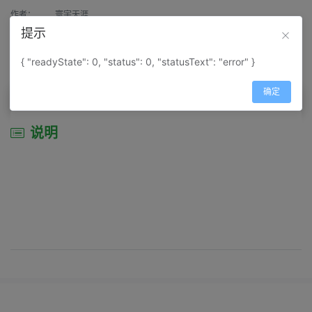
作者：
寰宇天涯
提示
来源：
网上收集
{ "readyState": 0, "status": 0, "statusText": "error" }
属性：
地图属性：
地图类型-旅游资源分布图
确定
说明
说明