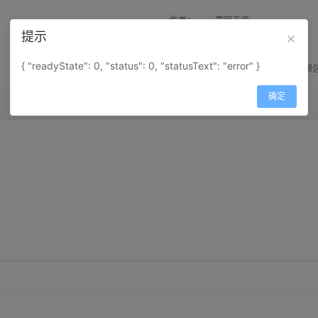
作者：
寰宇天涯
提示
来源：
网上收集
{ "readyState": 0, "status": 0, "statusText": "error" }
属性：
地图属性：
地图类型-景
确定