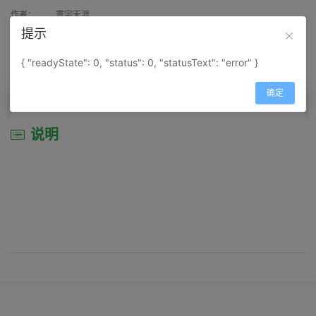
作者：
寰宇天涯
提示
来源：
网上收集
{ "readyState": 0, "status": 0, "statusText": "error" }
属性：
地图属性：
地图类型-城市城区图
确定
说明
说明