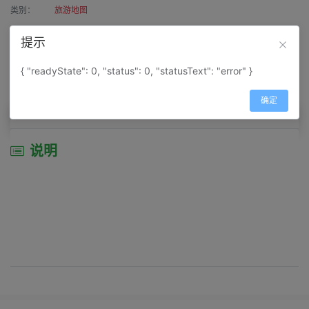
类别：
旅游地图
作者：
寰宇天涯
提示
来源：
网上收集
{ "readyState": 0, "status": 0, "statusText": "error" }
属性：
地图属性：
地图类型-旅游资源分布图
确定
说明
说明