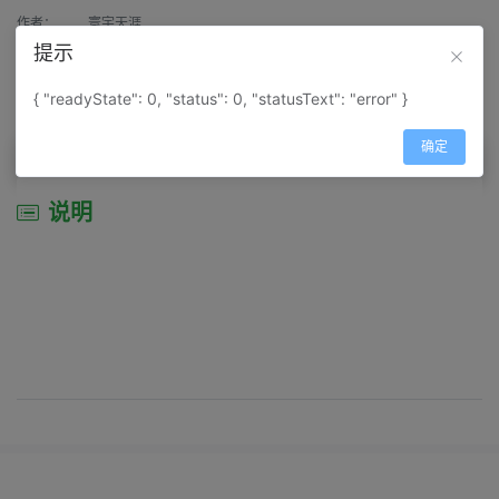
作者：
寰宇天涯
提示
来源：
网上收集
{ "readyState": 0, "status": 0, "statusText": "error" }
属性：
地图属性：
地图类型-交通线路图
确定
说明
说明