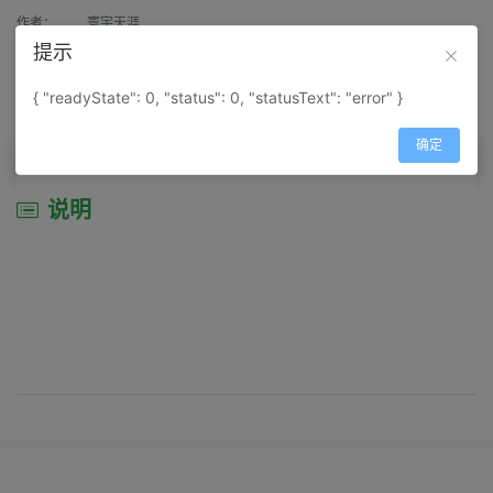
作者：
寰宇天涯
提示
来源：
网上收集
{ "readyState": 0, "status": 0, "statusText": "error" }
属性：
地图属性：
地图类型-旅游资源分布图
确定
说明
说明