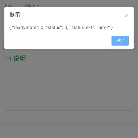
作者：
寰宇天涯
提示
来源：
网上收集
{ "readyState": 0, "status": 0, "statusText": "error" }
属性：
地图属性：
地图类型-城市城区图
确定
说明
说明