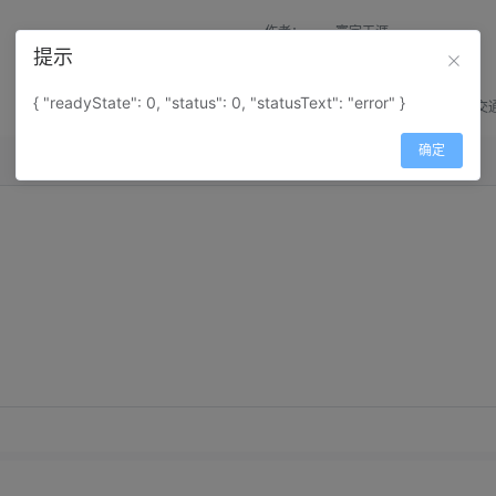
作者：
寰宇天涯
提示
来源：
网上收集
{ "readyState": 0, "status": 0, "statusText": "error" }
属性：
地图属性：
地图类型-交
确定