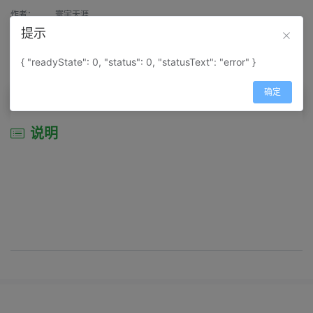
作者：
寰宇天涯
提示
来源：
网上收集
{ "readyState": 0, "status": 0, "statusText": "error" }
属性：
地图属性：
地图类型-景区导游图
确定
说明
说明