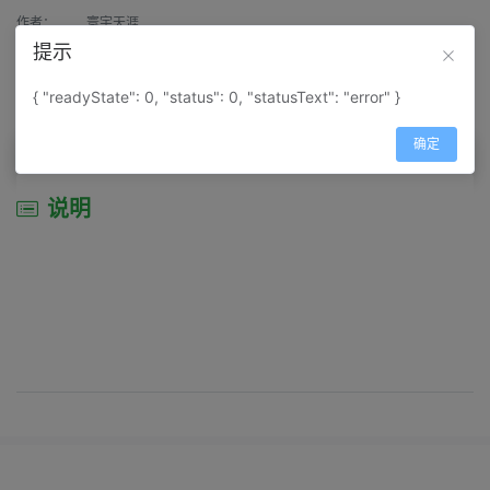
作者：
寰宇天涯
提示
来源：
网上收集
{ "readyState": 0, "status": 0, "statusText": "error" }
属性：
地图属性：
地图类型-景区导游图
确定
说明
说明