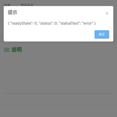
作者：
寰宇天涯
提示
来源：
网上收集
{ "readyState": 0, "status": 0, "statusText": "error" }
属性：
地图属性：
地图类型-综合性地图
确定
说明
说明